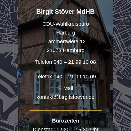
Birgit Stöver MdHB
CDU-Wahlkreisbüro
Harburg
Lämmertwiete 12
21073 Hamburg
Telefon 040 – 21 99 10 08
Telefax 040 – 21 99 10 09
E-Mail
kontakt@birgitstoever.de
Bürozeiten
Dienstag: 12:30 – 15:30 Uhr